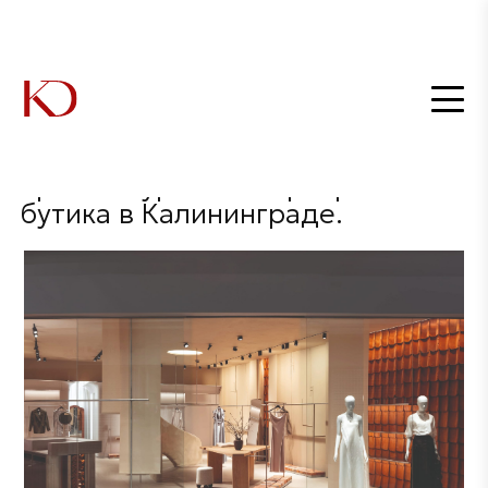
Главная
/
Интерьеры
/
Студия Line Design объединила эстетику модного бренда с образами
исторической архитектуры в интерьере бутика в Калининграде.
Студия Line Design объединила
эстетику модного бренда с
образами исторической
архитектуры в интерьере
бутика в Калининграде.