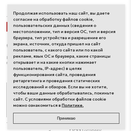
Продолжая использовать наш сайт, вы даете
согласие на обработку файлов cookie,
пользовательских данных (сведения о
Разделы
местоположении, тип и версия ОС, тип и версия
браузера, тип устройства и разрешение его
Интерьеры
экрана, источник, откуда пришел на сайт
Компании
пользователь, с какого сайта или по какой
Дизайнеры
рекламе, язык ОС и браузера, какие страницы
Политика обработки
О редакции
открывает и на какие кнопки нажимает
персональных данных
пользователь, IP-адрес) в целях
функционирования сайта, проведения
ретаргетинга и проведения статических
исследований и обзоров. Если вы не хотите,
Публикации
Проекты
чтобы ваши данные обрабатывались, покиньте
сайт. С условиями обработки файлов cookie
События
Школа дизайна
можно ознакомиться в
Политике.
Про дизайн
Неделя дизайна
Архив номеров
Премия
Принимаю
Сайт