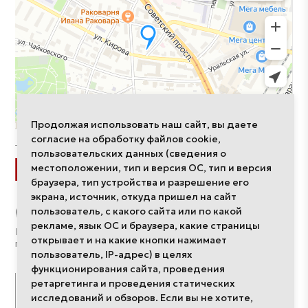
Продолжая использовать наш сайт, вы даете
согласие на обработку файлов cookie,
пользовательских данных (сведения о
Разделы
местоположении, тип и версия ОС, тип и версия
браузера, тип устройства и разрешение его
экрана, источник, откуда пришел на сайт
Интерьеры
пользователь, с какого сайта или по какой
Компании
рекламе, язык ОС и браузера, какие страницы
Дизайнеры
Политика обработки
открывает и на какие кнопки нажимает
О редакции
персональных данных
пользователь, IP-адрес) в целях
функционирования сайта, проведения
Публикации
Проекты
ретаргетинга и проведения статических
исследований и обзоров. Если вы не хотите,