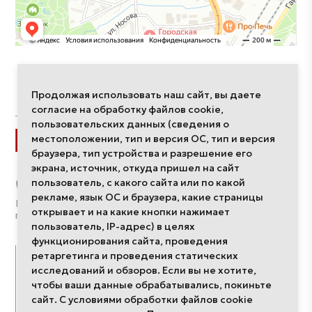
Продолжая использовать наш сайт, вы даете
согласие на обработку файлов cookie,
пользовательских данных (сведения о
Разделы
местоположении, тип и версия ОС, тип и версия
браузера, тип устройства и разрешение его
экрана, источник, откуда пришел на сайт
Интерьеры
пользователь, с какого сайта или по какой
Компании
рекламе, язык ОС и браузера, какие страницы
Дизайнеры
Политика обработки
открывает и на какие кнопки нажимает
О редакции
персональных данных
пользователь, IP-адрес) в целях
функционирования сайта, проведения
Публикации
Проекты
ретаргетинга и проведения статических
исследований и обзоров. Если вы не хотите,
чтобы ваши данные обрабатывались, покиньте
События
Школа дизайна
сайт. С условиями обработки файлов cookie
Про дизайн
Неделя дизайна