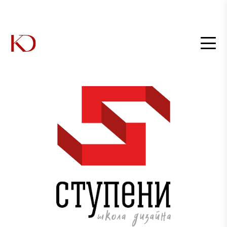
Главная
/
Школа дизайна
"Ступени" — проект журнала
"Калининградские дома".