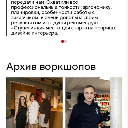
передали нам. Охватили все
профессиональные тонкости: эргономику,
планировки, особенности работы с
заказчиком. Я очень довольна своим
результатом и от души рекомендую
«Ступени» как место для старта на поприще
дизайна интерьера.
Нажимая на кнопку
Согласен
«Отправить», вы даете
Архив воркшопов
согласие
на обработку
персональных данных.
Подробнее об обработке
данных в
Политике