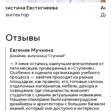
Кристина Евстигнеева
Анн
Архитектор
Диз
Отзывы
Оставьте заявку и мы с вами
Евгения Мучкина
свяжемся
Дизайнер, выпускница "Ступеней"
— У меня остались наилучшие впечатления от
пяти месяцев, проведенных в «Ступенях».
Особенно я оценила организацию учебного
процесса — занятия проходят на разных
площадках, как правило, это топовые салоны
отделочных материалов, мебели, декора и
освещения, где специалисты знакомят
студентов с самыми актуальными новинками.
Нашими спикерами были калининградские
дизайнеры и архитекторы с большим багажом
знаний, который они доступно и интересно