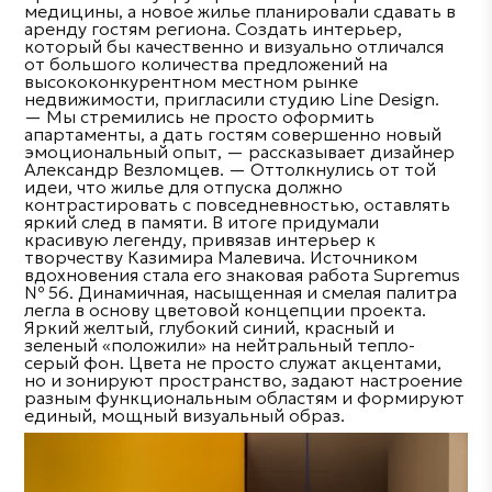
медицины, а новое жилье планировали сдавать в
аренду гостям региона. Создать интерьер,
который бы качественно и визуально отличался
от большого количества предложений на
высококонкурентном местном рынке
недвижимости, пригласили студию Line Design.
— Мы стремились не просто оформить
апартаменты, а дать гостям совершенно новый
эмоциональный опыт, — рассказывает дизайнер
Александр Везломцев. — Оттолкнулись от той
идеи, что жилье для отпуска должно
контрастировать с повседневностью, оставлять
яркий след в памяти. В итоге придумали
красивую легенду, привязав интерьер к
творчеству Казимира Малевича. Источником
вдохновения стала его знаковая работа Supremus
№ 56. Динамичная, насыщенная и смелая палитра
легла в основу цветовой концепции проекта.
Яркий желтый, глубокий синий, красный и
зеленый «положили» на нейтральный тепло-
серый фон. Цвета не просто служат акцентами,
но и зонируют пространство, задают настроение
разным функциональным областям и формируют
единый, мощный визуальный образ.