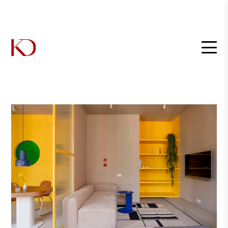
Главная
/
Интерьеры
/
Студия Line Design построила интерьер апартаментов на яркой
палитре Казимира Малевича.
Студия Line Design построила
интерьер апартаментов на
яркой палитре Казимира
Малевича.