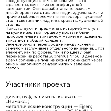
соседствующий с ним светильник — это
фрагменты, взятые из многофигурной
композиции. Они разработаны по эскизам
дизайнеров и изготовлены индивидуально, как и
прочие мебель и элементы интерьера: кухонный
стол и светильник над ним, кровать, журнальный
столик.
Присутствуют и предметы с историей — стулья
на кухне и желтый торшер у кровати были
приобретены на винтажном маркете и идеально
вписались в общий концепт.
Зеленое окно в перегородке между кухней и
санузлом заслуживает отдельного внимания. Этот
элемент, как по форме, так и по цвету, был
перенесен из работы Supremus № 56. В дневное
время солнечные лучи из кухни проникают через
окно и наполняют санузел мягким зеленым
светом.
Участники проекта
диван, пуф, валики на кровать —
«Нимакс»;
металлические конструкции — Eisen;