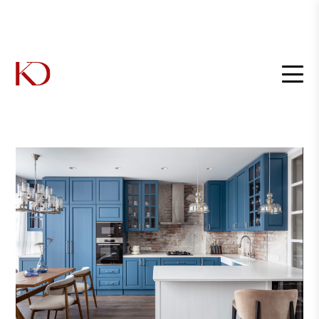
Главная
/
Интерьеры
/
Проект студии «Элемент» с отголосками английского стиля и
частицей старого Кенигсберга.
Проект студии «Элемент» с
отголосками английского стиля
и частицей старого
Кенигсберга.