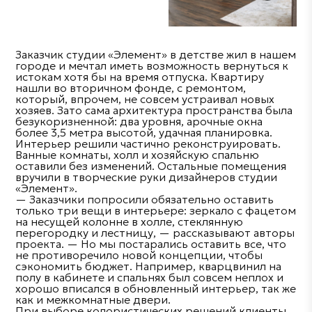
Заказчик студии «Элемент» в детстве жил в нашем
городе и мечтал иметь возможность вернуться к
истокам хотя бы на время отпуска. Квартиру
нашли во вторичном фонде, с ремонтом,
который, впрочем, не совсем устраивал новых
хозяев. Зато сама архитектура пространства была
безукоризненной: два уровня, арочные окна
более 3,5 метра высотой, удачная планировка.
Интерьер решили частично реконструировать.
Ванные комнаты, холл и хозяйскую спальню
оставили без изменений. Остальные помещения
вручили в творческие руки дизайнеров студии
«Элемент».
— Заказчики попросили обязательно оставить
только три вещи в интерьере: зеркало с фацетом
на несущей колонне в холле, стеклянную
перегородку и лестницу, — рассказывают авторы
проекта. — Но мы постарались оставить все, что
не противоречило новой концепции, чтобы
сэкономить бюджет. Например, кварцвинил на
полу в кабинете и спальнях был совсем неплох и
хорошо вписался в обновленный интерьер, так же
как и межкомнатные двери.
При выборе колористических решений клиенты