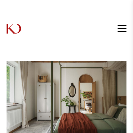
Главная
/
Интерьеры
/
Архитектор Оксана Вичински вдохнула новую жизнь в квартиру в
некогда элитном доме Кенигсберга.
Архитектор Оксана Вичински
вдохнула новую жизнь в
квартиру в некогда элитном
доме Кенигсберга.