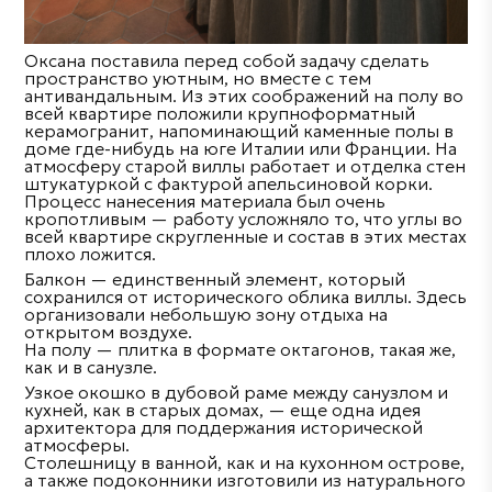
Оксана поставила перед собой задачу сделать
пространство уютным, но вместе с тем
антивандальным. Из этих соображений на полу во
всей квартире положили крупноформатный
керамогранит, напоминающий каменные полы в
доме где-нибудь на юге Италии или Франции. На
атмосферу старой виллы работает и отделка стен
штукатуркой с фактурой апельсиновой корки.
Процесс нанесения материала был очень
кропотливым — работу усложняло то, что углы во
всей квартире скругленные и состав в этих местах
плохо ложится.
Балкон — единственный элемент, который
сохранился от исторического облика виллы. Здесь
организовали небольшую зону отдыха на
открытом воздухе.
На полу — плитка в формате октагонов, такая же,
как и в санузле.
Узкое окошко в дубовой раме между санузлом и
кухней, как в старых домах, — еще одна идея
архитектора для поддержания исторической
атмосферы.
Столешницу в ванной, как и на кухонном острове,
а также подоконники изготовили из натурального