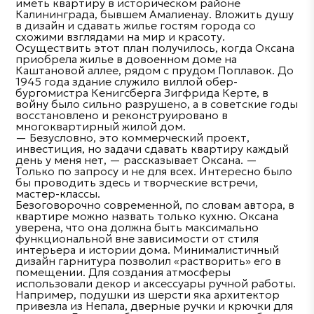
иметь квартиру в историческом районе
Калининграда, бывшем Амалиенау. Вложить душу
в дизайн и сдавать жилье гостям города со
схожими взглядами на мир и красоту.
Осуществить этот план получилось, когда Оксана
приобрела жилье в довоенном доме на
Каштановой аллее, рядом с прудом Поплавок. До
1945 года здание служило виллой обер-
бургомистра Кенигсберга Зигфрида Керте, в
войну было сильно разрушено, а в советские годы
восстановлено и реконструировано в
многоквартирный жилой дом.
— Безусловно, это коммерческий проект,
инвестиция, но задачи сдавать квартиру каждый
день у меня нет, — рассказывает Оксана. —
Только по запросу и не для всех. Интересно было
бы проводить здесь и творческие встречи,
мастер-классы.
Безоговорочно современной, по словам автора, в
квартире можно назвать только кухню. Оксана
уверена, что она должна быть максимально
функциональной вне зависимости от стиля
интерьера и истории дома. Минималистичный
дизайн гарнитура позволил «растворить» его в
помещении. Для создания атмосферы
использовали декор и аксессуары ручной работы.
Например, подушки из шерсти яка архитектор
привезла из Непала, дверные ручки и крючки для