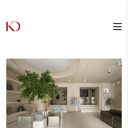
Главная
/
Интерьеры
/
Интерьер бутика в Санкт-Петербурге для калининградского модного
бренда от студия BE-interno
Интерьер бутика в Санкт-
Петербурге для
калининградского модного
бренда от студия BE-interno