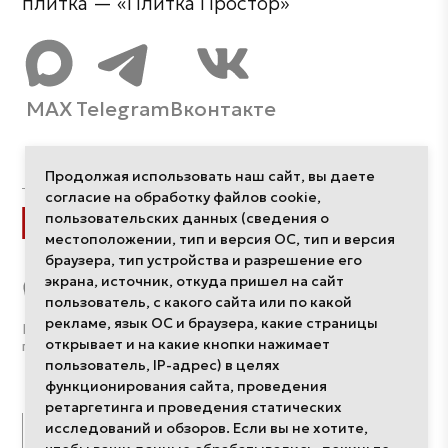
плитка — «Плитка Простор»
MAX
Telegram
Вконтакте
Продолжая использовать наш сайт, вы даете
согласие на обработку файлов cookie,
пользовательских данных (сведения о
Разделы
местоположении, тип и версия ОС, тип и версия
браузера, тип устройства и разрешение его
Интерьеры
экрана, источник, откуда пришел на сайт
Компании
пользователь, с какого сайта или по какой
Дизайнеры
рекламе, язык ОС и браузера, какие страницы
Политика обработки
О редакции
открывает и на какие кнопки нажимает
персональных данных
пользователь, IP-адрес) в целях
функционирования сайта, проведения
ретаргетинга и проведения статических
исследований и обзоров. Если вы не хотите,
Публикации
Проекты