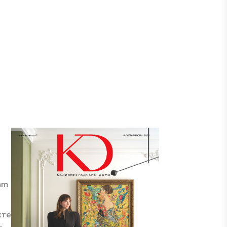
am
кте