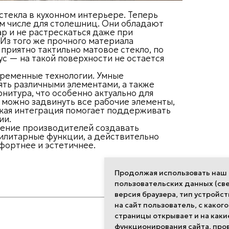
текла в кухонном интерьере. Теперь
м числе для столешниц. Они обладают
р и не растрескаться даже при
 Из того же прочного материала
приятно тактильно матовое стекло, по
с — на такой поверхности не остается
ременные технологии. Умные
ять различными элементами, а также
нитура, что особенно актуально для
можно задвинуть все рабочие элементы,
акая интеграция помогает поддерживать
ии.
мление производителей создавать
тилитарные функции, а действительно
фортнее и эстетичнее.
Продолжая использовать наш с
пользовательских данных (све
версия браузера, тип устройст
на сайт пользователь, с какого
Разделы
страницы открывает и на каки
функционирования сайта, про