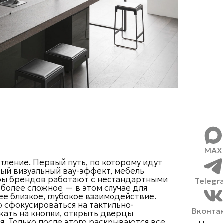
MAX
ление. Первый путь, по которому идут
ый визуальный вау-эффект, мебель
еры брендов работают с нестандартными
Telegr
более сложное — в этом случае для
ее близкое, глубокое взаимодействие.
о сфокусироваться на тактильно-
Вконта
жать на кнопки, открыть дверцы
я. Только после этого раскрываются все