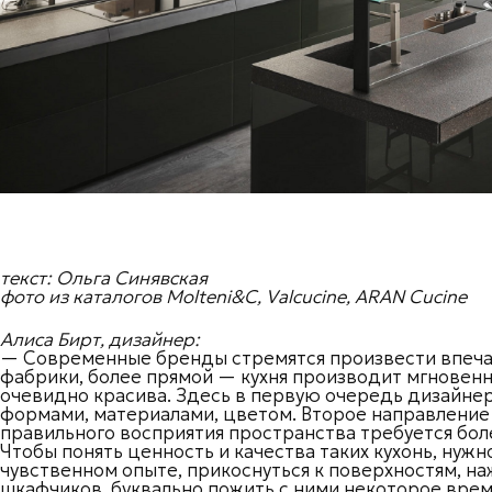
текст: Ольга Синявская
фото из каталогов Molteni&C, Valcucine, ARAN Cucine
Алиса Бирт, дизайнер:
— Современные бренды стремятся произвести впечат
фабрики, более прямой — кухня производит мгновенн
очевидно красива. Здесь в первую очередь дизайн
формами, материалами, цветом. Второе направление 
правильного восприятия пространства требуется бол
Чтобы понять ценность и качества таких кухонь, нужн
чувственном опыте, прикоснуться к поверхностям, на
шкафчиков, буквально пожить с ними некоторое врем