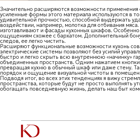
Значительно расширяются возможности применения с
усиленные формы этого материала используются в то
удивительной прочностью, способной выдержать уда
воздействии, например, молотка для отбивания мяса.
изготавливают и фасады кухонных шкафов. Особенно 
ощущениям схожее с бархатом. Дополнительный бону
следов, ее легко чистить.
Расширяют функциональные возможности кухонь сов
электрические системы позволяют без усилий управл
быстро и легко скрыть всю внутреннюю «начинку» гар
объединенных пространств. Одним нажатием кнопки 
превращая кухню в обычный шкаф или даже стену. Т
порядок и ощущение визуальной чистоты в помещен
Подводя итог, во всех этих тенденциях я вижу стре
пространства, которые будут не просто выполнять у
обогащать повседневную жизнь, делать наш быт ком