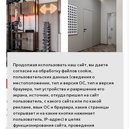
Продолжая использовать наш сайт, вы даете
согласие на обработку файлов cookie,
пользовательских данных (сведения о
Разделы
местоположении, тип и версия ОС, тип и версия
браузера, тип устройства и разрешение его
экрана, источник, откуда пришел на сайт
Интерьеры
пользователь, с какого сайта или по какой
Компании
рекламе, язык ОС и браузера, какие страницы
Дизайнеры
Политика обработки
открывает и на какие кнопки нажимает
О редакции
персональных данных
пользователь, IP-адрес) в целях
функционирования сайта, проведения