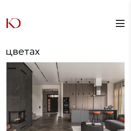
Главная
Дизайнеры
Студия ИДЕА
Проект семейного дома в природных цветах
/
/
/
Проект семейного
дома в природных
цветах