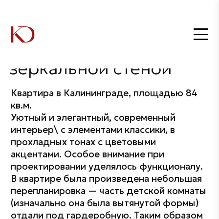
Главная
Дизайнеры
Оксана Лукашук
Квартира с зеркальной стеной
/
/
/
Квартира с
зеркальной стеной
Квартира в Калининграде, площадью 84
кв.м.
Уютный и элегантный, современный
интерьер\ с элементами классики, в
прохладных тонах с цветовыми
акцентами. Особое внимание при
проектировании уделялось функционалу.
В квартире была произведена небольшая
перепланировка — часть детской комнаты
(изначально она была вытянутой формы)
отдали под гардеробную. Таким образом