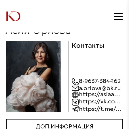
Главная
Дизайнеры
Асия Орлова
/
/
Асия Орлова
Контакты
8-9637-384-162
a.orlova@bk.ru
https://asiaarh.ru/
https://vk.com/asiyaorlova
https://t.me/asiyaarh
ДОП.ИНФОРМАЦИЯ