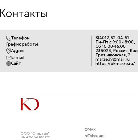
Контакты
8(4012)52-04-51
Телефон
Пн-Пт с 9:00-18:00,
График работы
Сб 10:00-16:00
Адрес
236023, Россия, Кал
Третьяковская, 2
E-mail
marze39@mail.ru
Сайт
https://pkmarze.ru/
MAX
ООО "Стартап"
Telegram
ИНН 3906159571