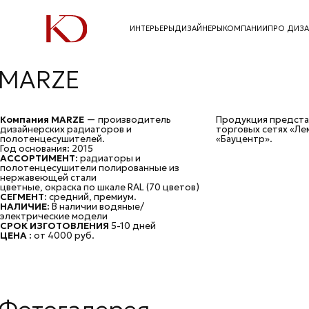
ИНТЕРЬЕРЫ
ДИЗАЙНЕРЫ
КОМПАНИИ
ПРО ДИЗ
Главная
/
Компании
/
Компания MARZE
MARZE
Компания MARZE
— производитель
Продукция предста
дизайнерских радиаторов и
торговых сетях «Ле
полотенцесушителей.
«Бауцентр».
Год основания
:
2015
АССОРТИМЕНТ:
радиаторы и
полотенцесушители полированные из
нержавеющей стали
цветные, окраска по шкале RAL (70 цветов)
СЕГМЕНТ
: средний, премиум.
НАЛИЧИЕ:
В наличии водяные/
электрические модели
СРОК ИЗГОТОВЛЕНИЯ
5-10 дней
ЦЕНА :
от 4000 руб.