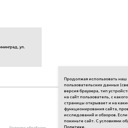
ининград, ул.
Продолжая использовать наш с
пользовательских данных (све
версия браузера, тип устройст
Разделы
на сайт пользователь, с какого
страницы открывает и на каки
функционирования сайта, про
Интерьеры
исследований и обзоров. Если
Компании
покиньте сайт. С условиями о
Дизайнеры
Политике.
Политика обработки