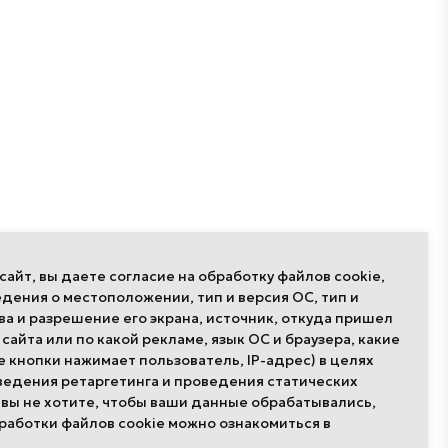
айт, вы даете согласие на обработку файлов cookie,
дения о местоположении, тип и версия ОС, тип и
ва и разрешение его экрана, источник, откуда пришел
Публикации
Проекты
 сайта или по какой рекламе, язык ОС и браузера, какие
е кнопки нажимает пользователь, IP-адрес) в целях
ведения ретаргетинга и проведения статических
 вы не хотите, чтобы ваши данные обрабатывались,
События
Школа дизайна
бработки файлов cookie можно ознакомиться в
Про дизайн
Неделя дизайна